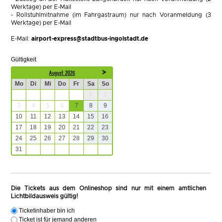
Werktage) per E-Mail
- Rollstuhlmitnahme (im Fahrgastraum) nur nach Voranmeldung (3
Werktage) per E-Mail
E-Mail:
airport-express@stadtbus-ingolstadt.de
Gültigkeit
August 2026
Mo
Di
Mi
Do
Fr
Sa
So
27
28
29
30
31
1
2
3
4
5
6
7
8
9
10
11
12
13
14
15
16
17
18
19
20
21
22
23
24
25
26
27
28
29
30
31
1
2
3
4
5
6
Die Tickets aus dem Onlineshop sind nur mit einem amtlichen
Lichtbildausweis gültig!
Ticketinhaber bin ich
Ticket ist für jemand anderen