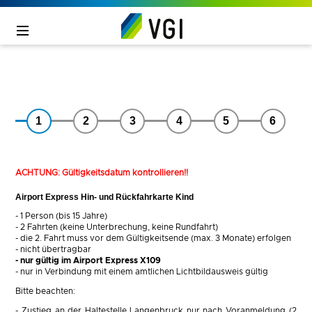
1
2
3
4
5
6
ACHTUNG: Gültigkeitsdatum kontrollieren!!
Airport Express Hin- und Rückfahrkarte Kind
- 1 Person (bis 15 Jahre)
- 2 Fahrten (keine Unterbrechung, keine Rundfahrt)
- die 2. Fahrt muss vor dem Gültigkeitsende (max. 3 Monate) erfolgen
- nicht übertragbar
- nur gültig im Airport Express X109
- nur in Verbindung mit einem amtlichen Lichtbildausweis gültig
Bitte beachten:
-
Zustieg an der Haltestelle Langenbruck nur nach Voranmeldung (2