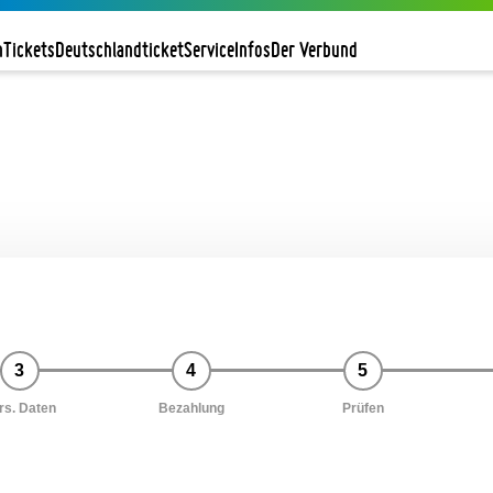
n
Tickets
Deutschlandticket
Service
Infos
Der Verbund
3
4
5
rs. Daten
Bezahlung
Prüfen