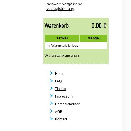
Passwort vergessen?
Neuregistrierung
Warenkorb
0,00 €
Artikel
Menge
Ihr Warenkorb ist leer.
Warenkorb ansehen
Home
FAQ
Tickets
Impressum
Datensicherheit
AGB
Kontakt