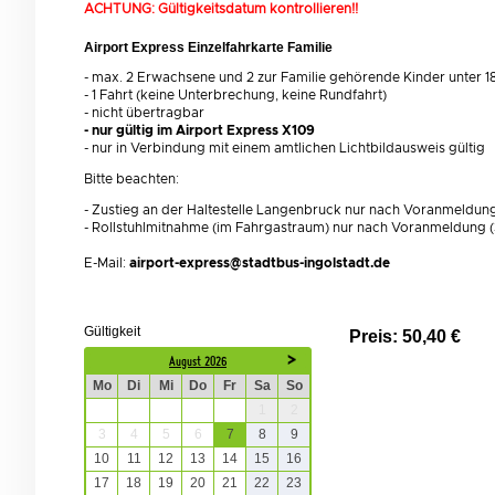
ACHTUNG: Gültigkeitsdatum kontrollieren!!
Airport Express Einzelfahrkarte Familie
-
max. 2 Erwachsene und 2 zur Familie gehörende Kinder unter 1
- 1 Fahrt (keine Unterbrechung, keine Rundfahrt)
- nicht übertragbar
- nur gültig im Airport Express X109
- nur in Verbindung mit einem amtlichen Lichtbildausweis gültig
Bitte beachten:
-
Zustieg an der Haltestelle Langenbruck nur nach Voranmeldung
- Rollstuhlmitnahme (im Fahrgastraum) nur nach Voranmeldung (
E-Mail:
airport-express@stadtbus-ingolstadt.de
Gültigkeit
Preis:
50,40 €
August 2026
Mo
Di
Mi
Do
Fr
Sa
So
27
28
29
30
31
1
2
3
4
5
6
7
8
9
10
11
12
13
14
15
16
17
18
19
20
21
22
23