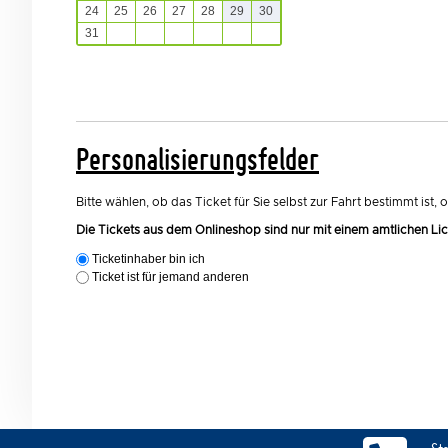
24
25
26
27
28
29
30
31
1
2
3
4
5
6
Personalisierungsfelder
Bitte wählen, ob das Ticket für Sie selbst zur Fahrt bestimmt ist,
Die Tickets aus dem Onlineshop sind nur mit einem amtlichen Lic
Ticketinhaber bin ich
Ticket ist für jemand anderen